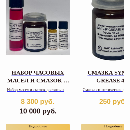
НАБОР ЧАСОВЫХ
СМАЗКА SYNT
МАСЕЛ И СМАЗОК 2-
GREASE 460
10 мл
Набор масел и смазок достаточных
Смазка синтетическая для
для сервисного обслуживания
и пружин ремонтуара и хр
8 300
руб.
250
руб.
наручных часов
10 000
руб.
Подробнее
Подробнее