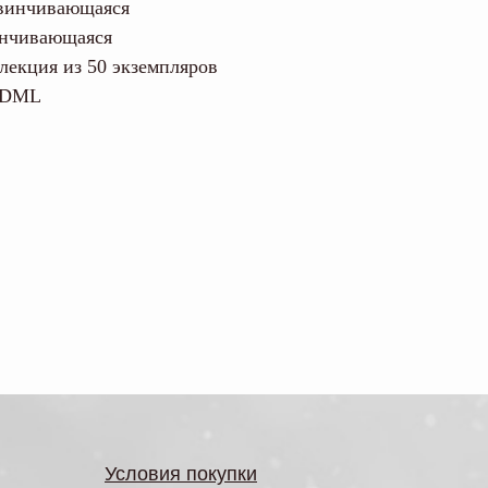
авинчивающаяся
инчивающаяся
лекция из 50 экземпляров
BDML
Условия покупки